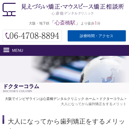
「心斎橋駅」
1
大阪・地下鉄
より徒歩
分
診療時間・アクセス
MENU
ホーム
インビザラインとは
医院紹介
ドクターコラム
DOCTOR’S COLUMN
治療費用
大阪でインビザラインは心斎橋デンタルクリニック ホーム
>
ドクターコラム
>
大人になってから歯列矯正をするメリット
治療の流れ・サポート
アクセス
大人になってから歯列矯正をするメリッ