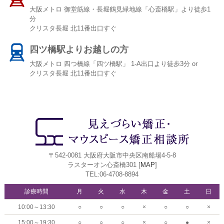
大阪メトロ 御堂筋線・長堀鶴見緑地線「心斎橋駅」より徒歩1
分
クリスタ長堀 北11番出口すぐ
四ツ橋駅よりお越しの方
大阪メトロ 四つ橋線「四ツ橋駅」 1-A出口より徒歩3分 or
クリスタ長堀 北11番出口すぐ
〒542-0081 大阪府大阪市中央区南船場4-5-8
ラスターオン心斎橋301 [
MAP
]
TEL:06-4708-8894
診療時間
月
火
水
木
金
土
日
10:00～13:30
○
○
○
×
○
○
×
15:00～19:30
○
○
○
×
○
●
×