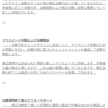
ンビザライン治療を行うのか他の矯正治療のほうが適しているのかなど、
患者様に応じた治療方針、治療期間および矯正治療に必要な費用について
詳しい説明を行います。
↓↓
マウスピース作製および治療開始
・・・治療方針がインビザラインに決定したら、マウスピース作製のため
の型取りを行い、治療計画に基づいたシュミレーションを確認して治療を
開始します。
矯正期間中は決められた間隔で新しいマウスピースに交換します。交換後
は歯の痛みを感じますが、これは歯が順調に動いているためです。矯正治
療が終了とは後戻りを防ぐためのリテーナーを装着して頂きます。
↓↓
治療期間終了後のアフターサポート
・・・矯正治療終了後にも定期的な通院で歯並びや噛み合わせを確認しま