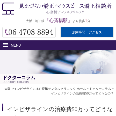
「心斎橋駅」
1
大阪・地下鉄
より徒歩
分
診療時間・アクセス
MENU
ホーム
インビザラインとは
医院紹介
ドクターコラム
DOCTOR’S COLUMN
治療費用
大阪でインビザラインは心斎橋デンタルクリニック ホーム
>
ドクターコラム
>
インビザラインの治療費50万ってどうなの？
治療の流れ・サポート
アクセス
インビザラインの治療費50万ってどうな