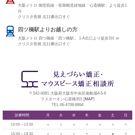
大阪メトロ 御堂筋線・長堀鶴見緑地線「心斎橋駅」より徒歩1
分
クリスタ長堀 北11番出口すぐ
四ツ橋駅よりお越しの方
大阪メトロ 四つ橋線「四ツ橋駅」 1-A出口より徒歩3分 or
クリスタ長堀 北11番出口すぐ
〒542-0081 大阪府大阪市中央区南船場4-5-8
ラスターオン心斎橋301 [
MAP
]
TEL:06-4708-8894
診療時間
月
火
水
木
金
土
日
10:00～13:30
○
○
○
×
○
○
×
15:00～19:30
○
○
○
×
○
●
×