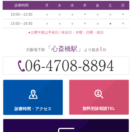
診療時間
月
火
水
木
金
土
日
10:00～13:30
○
○
○
×
○
○
×
15:00～19:30
○
○
○
×
○
●
×
●土曜午後は手術日 / 休診日：木曜・日曜・祝日
「心斎橋駅」
1
大阪地下鉄
より徒歩
分
無料初診相談TEL
診療時間・アクセス