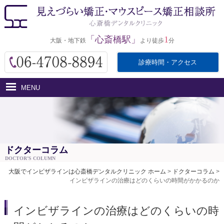
「心斎橋駅」
1
大阪・地下鉄
より徒歩
分
診療時間・アクセス
MENU
ホーム
インビザラインとは
医院紹介
ドクターコラム
DOCTOR’S COLUMN
治療費用
大阪でインビザラインは心斎橋デンタルクリニック ホーム
>
ドクターコラム
>
インビザラインの治療はどのくらいの時間がかかるのか
治療の流れ・サポート
アクセス
インビザラインの治療はどのくらいの時