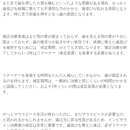
また舌で歯を押したり唇を噛むといったような悪癖がある場合、せっかく
歯並びを綺麗に整えても不適切な力がかかり、歯並びが乱れる原因となり
ます。特に舌で前歯を押すと出っ歯の原因となります。
矯正治療直後はまだ顎の骨が固まっておらず、歯を支える顎の骨が十分に
固まっておらず、歯の後戻りが起きやすい状況です。綺麗に整えた歯並び
を維持するためには「保定期間」がとても大切になります。矯正治療が終
了してから1～2年はリテーナー（保定装置）を装着する必要があります。
リテーナーを装着する時間をだんだん減らしていきながら、歯が固定され
るのを待ちます。補定期間は、一般的に治療と同じくらいの時間がかかる
と認識してください。およそ1年くらいの間は保定装置が必要となりま
す。
やっとマウスピース生活が終わったのに、まだマウスピースが必要なの、
と思われるかもしれませんが、歯は元に戻る性質があるため、インビザラ
イン治療後の保定は非常に重要です。歯並びを整えた後は、必ずリテーナ