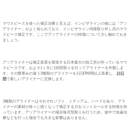
マウスピースを使った矯正治療と言えば、インビザラインの他には「アソ
アライナー」がよく知られており、インビザライン同様取り外し式のマウ
スピース矯正です。ここでアソアライナーの特徴について少し触れておき
ましょう。
アソアライナーは矯正装置を製造する日本最大の技工所が作っているマウ
スピースです。およそ1ヶ月に1回型取りを行ってアライナーを作製しま
す。その際厚みの違う3種類のアライナーを1日
17
時間以上装着し、
10日
間
で新しいアライナーに交換します。
3種類のアライナーはそれぞれソフト、ミディアム、ハードがあり、アラ
イナーの素材が徐々に固くなって矯正する力をコントロールする特徴を持
っています。アソアライナーの場合毎月型取りを行うため、途中で虫歯治
療などを行った場合でも大きな影響はありません。