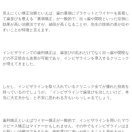
見えにくい矯正治療といえば、歯の裏側にブラケットとワイヤーを装着し
て歯並びを整える「裏側矯正」が一般的で、出っ歯や開咬といった症例に
効果が高い治療法ですが、値段が高くなることや、先生の技術の差が出や
すいことが特徴と言えます。
インビザラインでの歯列矯正は、歯並びの乱れだけでなく出っ歯や開咬な
どの不正咬合も改善が可能であり、インビザラインを導入するクリニック
が増えてきました。
しかし、インビザラインを取り入れているクリニック全てが優れた技術を
持っているのでしょうか。「インビザラインで歯並びを治したいけど、本
当に大丈夫かな」と不安に思われる方もいらっしゃるでしょう。
歯列矯正といえばワイヤー矯正が一般的で、インビザラインを用いたマウ
スピース矯正はマイナーかもしれません。その中でもインビザラインはま
だ新しい治療法であるため、歯科選びに迷いが生じることも否めません。