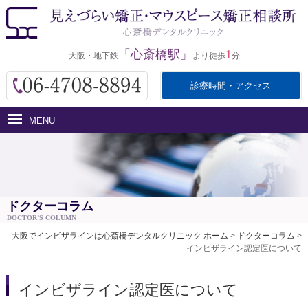
「心斎橋駅」
1
大阪・地下鉄
より徒歩
分
診療時間・アクセス
MENU
ホーム
インビザラインとは
医院紹介
ドクターコラム
DOCTOR’S COLUMN
治療費用
大阪でインビザラインは心斎橋デンタルクリニック ホーム
>
ドクターコラム
>
インビザライン認定医について
治療の流れ・サポート
アクセス
インビザライン認定医について