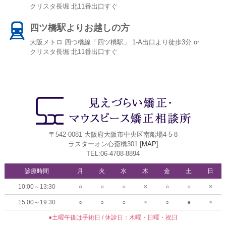
クリスタ長堀 北11番出口すぐ
四ツ橋駅よりお越しの方
大阪メトロ 四つ橋線「四ツ橋駅」 1-A出口より徒歩3分 or
クリスタ長堀 北11番出口すぐ
〒542-0081 大阪府大阪市中央区南船場4-5-8
ラスターオン心斎橋301 [
MAP
]
TEL:06-4708-8894
診療時間
月
火
水
木
金
土
日
10:00～13:30
○
○
○
×
○
○
×
15:00～19:30
○
○
○
×
○
●
×
●土曜午後は手術日 / 休診日：木曜・日曜・祝日