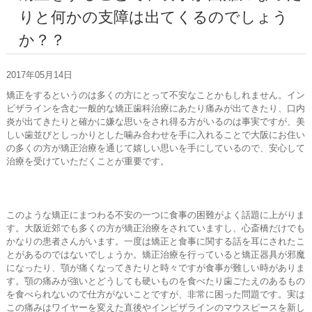
お問い合わせ
りと何かの支障は出てくるのでしょう
か？？
2017年05月14日
矯正をするというのは多くの方にとって不安なことかもしれません。イン
ビザラインを含む一般的な矯正歯科治療にあたり痛みが出てきたり、口内
炎が出てきたりと確かに嫌な思いをされ得る方がいるのは事実ですが、美
しい歯並びとしっかりとした噛み合わせを手に入れることで大阪にお住い
の多くの方が矯正治療を通じて嬉しい思いを手にしているので、安心して
治療を受けていただくことが重要です。
このような矯正にまつわる不安の一つに食事の困難がよく話題に上がりま
す。大阪近郊でも多くの方が矯正治療をされていますし、心斎橋だけでも
かなりの患者さんがいます。一度は矯正と食事に関する話を耳にされたこ
とがあるのではないでしょうか。矯正治療を行っていると矯正器具が邪魔
になったり、顎が痛くなってきたりと時々ですが食事が難しい時がありま
す。顎の痛みが強いとどうしても硬いものを食べたり歯ごたえのあるもの
を食べられないので仕方がないことですが、非常に困った問題です。実は
この痛みはワイヤーを変えた直後やインビザラインのマウスピースを新し