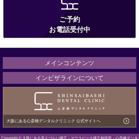
ご予約
お電話受付中
メインコンテンツ
ホーム
インビザラインについて
医院紹介
インビザラインとは
治療の流れ・サポート
こんな方にオススメ
治療費用について
メリットとデメリット
大阪にある心斎橋デンタルクリニック 公式サイトへ
アクセス
ほかのマウスピース矯正との違い
Copyright ©
大阪にある見えづらい矯正・マウスピース矯正相談所・心斎橋デンタ