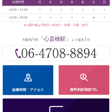
診療時間
月
火
水
木
金
土
日
10:00～13:30
○
○
○
×
○
○
×
15:00～19:30
○
○
○
×
○
●
×
●土曜午後は手術日 / 休診日：木曜・日曜・祝日
「心斎橋駅」
1
大阪地下鉄
より徒歩
分
無料初診相談TEL
診療時間・アクセス