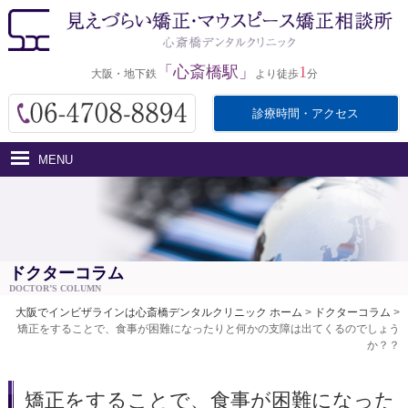
「心斎橋駅」
1
大阪・地下鉄
より徒歩
分
診療時間・アクセス
MENU
ホーム
インビザラインとは
医院紹介
ドクターコラム
DOCTOR’S COLUMN
治療費用
大阪でインビザラインは心斎橋デンタルクリニック ホーム
>
ドクターコラム
>
矯正をすることで、食事が困難になったりと何かの支障は出てくるのでしょう
治療の流れ・サポート
か？？
アクセス
矯正をすることで、食事が困難になった