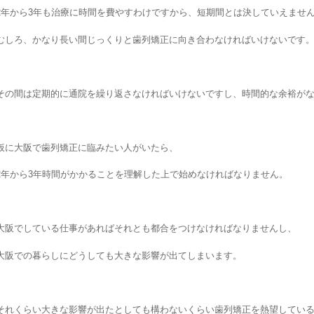
2年から3年も治療に時間を費やすわけですから、短期間とは決していえませ
むしろ、かなり長い間じっくりと歯列矯正に向き合わなければいけないです
その間は定期的に通院を繰り返さなければいけないですし、時間的な余裕が
仮に大阪で歯列矯正に臨みたい人がいたら、
2年から3年時間がかかることを理解した上で始めなければなりません。
大阪でしている仕事があればそれとも都合をつけなければなりませんし、
大阪での暮らしにどうしても大きな影響が出てしまいます。
それくらい大きな影響が出たとしても構わないくらい歯列矯正を熱望してい