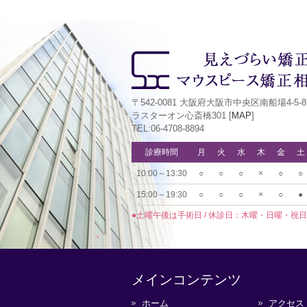
〒542-0081 大阪府大阪市中央区南船場4-5-8
ラスターオン心斎橋301 [
MAP
]
TEL:06-4708-8894
診療時間
月
火
水
木
金
土
10:00～13:30
○
○
○
×
○
○
15:00～19:30
○
○
○
×
○
●
●土曜午後は手術日 / 休診日：木曜・日曜・祝日
メインコンテンツ
ホーム
アクセス