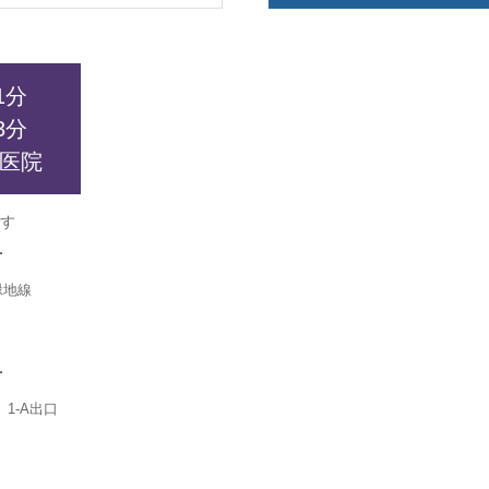
1分
3分
医院
す
方
緑地線
方
1-A出口