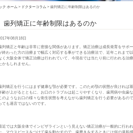
ック ホーム
>
ドクターコラム
>
歯列矯正に年齢制限はあるのか
歯列矯正に年齢制限はあるのか
2017年08月18日
歯列矯正と年齢は非常に密接な関係があります。矯正治療は成長発育をサポ
が終わった方の治療まで幅広く対応する事ができる治療法で、近年これまで
なく大阪全体で矯正治療は行われていて、今現在では当たり前に行われる治
たかもしれません。
歯列矯正を行うにはまず健康な顎が必要です。このため顎の状態が良ければ
年齢が上がるとともに、お口のトラブルは起こりやすくなり、歯周病や虫歯
このようなお口の様々な衛生状態を考えながら歯列矯正を行う必要があるの
っても過言ではないのです。
最近では大阪全体でインビザラインという見えない矯正治療が一般的に行わ
た。マウスピースをつけて歯を動かすので、歯磨きをするときには何の違和