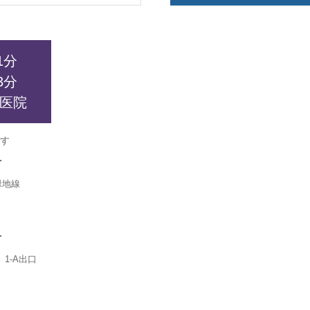
1分
3分
医院
す
方
緑地線
方
1-A出口