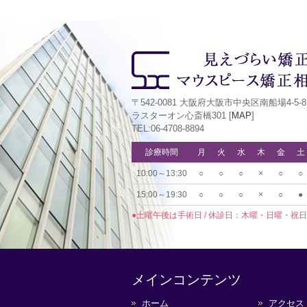
〒542-0081 大阪府大阪市中央区南船場4-5-8
ラスターオン心斎橋301 [
MAP
]
TEL:06-4708-8894
診療時間
月
火
水
木
金
土
10:00～13:30
○
○
○
×
○
○
15:00～19:30
○
○
○
×
○
●
●土曜午後は手術日 / 休診日：木曜・日曜・祝日
メインコンテンツ
ホーム
アクセス