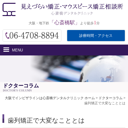
「心斎橋駅」
1
大阪・地下鉄
より徒歩
分
診療時間・アクセス
MENU
ホーム
インビザラインとは
医院紹介
ドクターコラム
DOCTOR’S COLUMN
治療費用
大阪でインビザラインは心斎橋デンタルクリニック ホーム
>
ドクターコラム
>
歯列矯正で大変なこととは
治療の流れ・サポート
アクセス
歯列矯正で大変なこととは