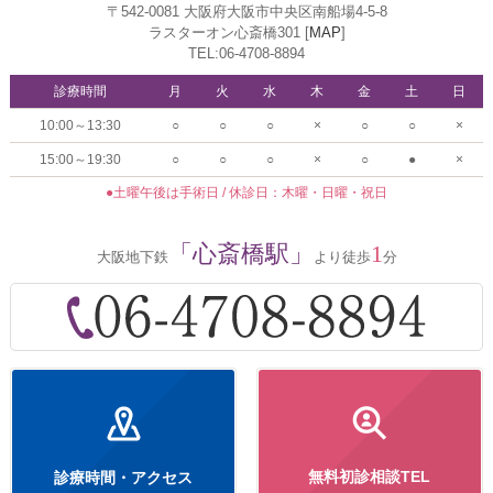
〒542-0081 大阪府大阪市中央区南船場4-5-8
ラスターオン心斎橋301 [
MAP
]
TEL:06-4708-8894
診療時間
月
火
水
木
金
土
日
10:00～13:30
○
○
○
×
○
○
×
15:00～19:30
○
○
○
×
○
●
×
●土曜午後は手術日 / 休診日：木曜・日曜・祝日
「心斎橋駅」
1
大阪地下鉄
より徒歩
分
無料初診相談TEL
診療時間・アクセス