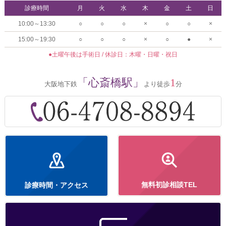
診療時間
月
火
水
木
金
土
日
10:00～13:30
○
○
○
×
○
○
×
15:00～19:30
○
○
○
×
○
●
×
●土曜午後は手術日 / 休診日：木曜・日曜・祝日
「心斎橋駅」
1
大阪地下鉄
より徒歩
分
無料初診相談TEL
診療時間・アクセス