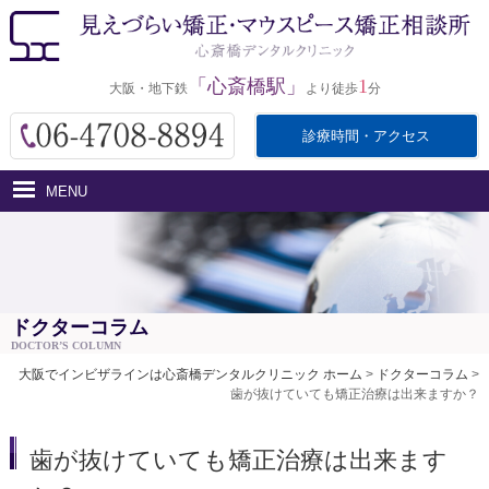
「心斎橋駅」
1
大阪・地下鉄
より徒歩
分
診療時間・アクセス
MENU
ホーム
インビザラインとは
医院紹介
ドクターコラム
DOCTOR’S COLUMN
治療費用
大阪でインビザラインは心斎橋デンタルクリニック ホーム
>
ドクターコラム
>
歯が抜けていても矯正治療は出来ますか？
治療の流れ・サポート
アクセス
歯が抜けていても矯正治療は出来ます