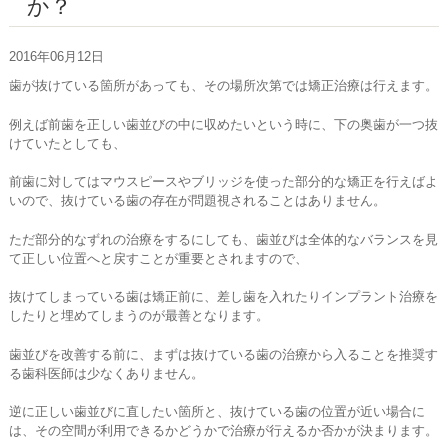
か？
お問い合わせ
2016年06月12日
歯が抜けている箇所があっても、その場所次第では矯正治療は行えます。
例えば前歯を正しい歯並びの中に収めたいという時に、下の奥歯が一つ抜
けていたとしても、
前歯に対してはマウスピースやブリッジを使った部分的な矯正を行えばよ
いので、抜けている歯の存在が問題視されることはありません。
ただ部分的なずれの治療をするにしても、歯並びは全体的なバランスを見
て正しい位置へと戻すことが重要とされますので、
抜けてしまっている歯は矯正前に、差し歯を入れたりインプラント治療を
したりと埋めてしまうのが最善となります。
歯並びを改善する前に、まずは抜けている歯の治療から入ることを推奨す
る歯科医師は少なくありません。
逆に正しい歯並びに直したい箇所と、抜けている歯の位置が近い場合に
は、その空間が利用できるかどうかで治療が行えるか否かが決まります。