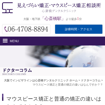
「心斎橋駅」
1
大阪・地下鉄
より徒歩
分
診療時間・アクセス
MENU
ホーム
インビザラインとは
医院紹介
ドクターコラム
DOCTOR’S COLUMN
治療費用
大阪でインビザラインは心斎橋デンタルクリニック ホーム
>
ドクターコラム
>
マウスピース矯正と普通の矯正の違いはなんですか？？
治療の流れ・サポート
アクセス
マウスピース矯正と普通の矯正の違いは