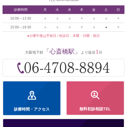
診療時間
月
火
水
木
金
土
日
10:00～13:30
○
○
○
×
○
○
×
15:00～19:30
○
○
○
×
○
●
×
●土曜午後は手術日 / 休診日：木曜・日曜・祝日
「心斎橋駅」
1
大阪地下鉄
より徒歩
分
無料初診相談TEL
診療時間・アクセス