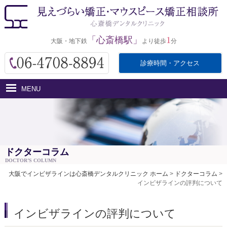
「心斎橋駅」
1
大阪・地下鉄
より徒歩
分
診療時間・アクセス
MENU
ホーム
インビザラインとは
医院紹介
ドクターコラム
DOCTOR’S COLUMN
治療費用
大阪でインビザラインは心斎橋デンタルクリニック ホーム
>
ドクターコラム
>
インビザラインの評判について
治療の流れ・サポート
アクセス
インビザラインの評判について