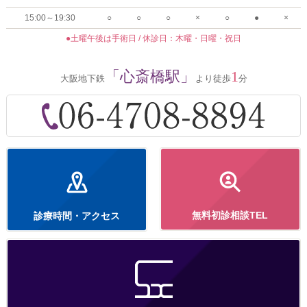
15:00～19:30
○
○
○
×
○
●
×
●土曜午後は手術日 / 休診日：木曜・日曜・祝日
「心斎橋駅」
1
大阪地下鉄
より徒歩
分
無料初診相談TEL
診療時間・アクセス