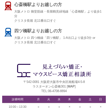
心斎橋駅よりお越しの方
大阪メトロ 御堂筋線・長堀鶴見緑地線「心斎橋駅」より徒歩1
分
クリスタ長堀 北11番出口すぐ
四ツ橋駅よりお越しの方
大阪メトロ 四つ橋線「四ツ橋駅」 1-A出口より徒歩3分 or
クリスタ長堀 北11番出口すぐ
〒542-0081 大阪府大阪市中央区南船場4-5-8
ラスターオン心斎橋301 [
MAP
]
TEL:06-4708-8894
診療時間
月
火
水
木
金
土
日
10:00～13:30
○
○
○
×
○
○
×