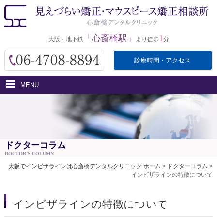
「心斎橋駅」
1
大阪・地下鉄
より徒歩
分
診療時間・アクセス
MENU
ホーム
インビザラインとは
医院紹介
ドクターコラム
DOCTOR’S COLUMN
治療費用
大阪でインビザラインは心斎橋デンタルクリニック ホーム
>
ドクターコラム
>
インビザラインの特徴について
治療の流れ・サポート
アクセス
インビザラインの特徴について