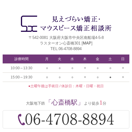
〒542-0081 大阪府大阪市中央区南船場4-5-8
ラスターオン心斎橋301 [
MAP
]
TEL:06-4708-8894
診療時間
月
火
水
木
金
土
日
10:00～13:30
○
○
○
×
○
○
×
15:00～19:30
○
○
○
×
○
●
×
●土曜午後は手術日 / 休診日：木曜・日曜・祝日
「心斎橋駅」
1
大阪地下鉄
より徒歩
分