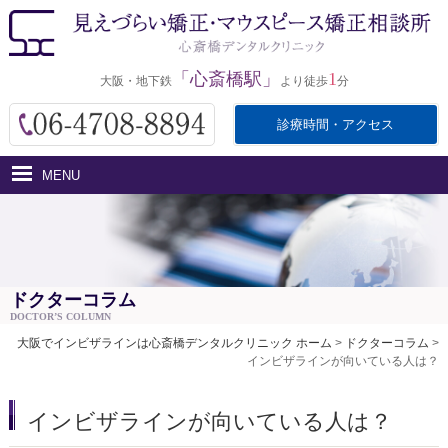
「心斎橋駅」
1
大阪・地下鉄
より徒歩
分
診療時間・アクセス
MENU
ホーム
インビザラインとは
医院紹介
ドクターコラム
DOCTOR’S COLUMN
治療費用
大阪でインビザラインは心斎橋デンタルクリニック ホーム
>
ドクターコラム
>
インビザラインが向いている人は？
治療の流れ・サポート
アクセス
インビザラインが向いている人は？