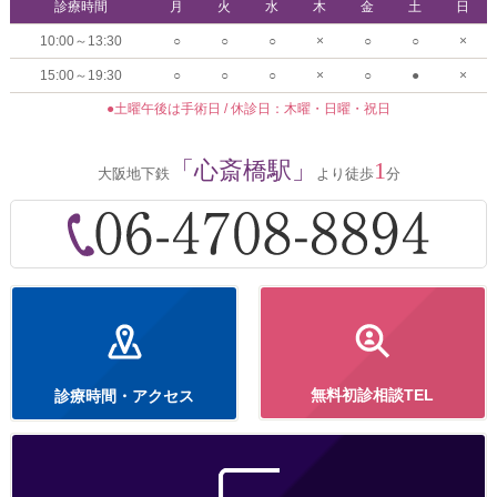
診療時間
月
火
水
木
金
土
日
10:00～13:30
○
○
○
×
○
○
×
15:00～19:30
○
○
○
×
○
●
×
●土曜午後は手術日 / 休診日：木曜・日曜・祝日
「心斎橋駅」
1
大阪地下鉄
より徒歩
分
無料初診相談TEL
診療時間・アクセス