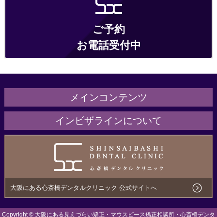
ご予約
お電話受付中
メインコンテンツ
ホーム
インビザラインについて
医院紹介
インビザラインとは
治療の流れ・サポート
こんな方にオススメ
治療費用について
メリットとデメリット
大阪にある心斎橋デンタルクリニック 公式サイトへ
アクセス
ほかのマウスピース矯正との違い
Copyright ©
大阪にある見えづらい矯正・マウスピース矯正相談所・心斎橋デンタ